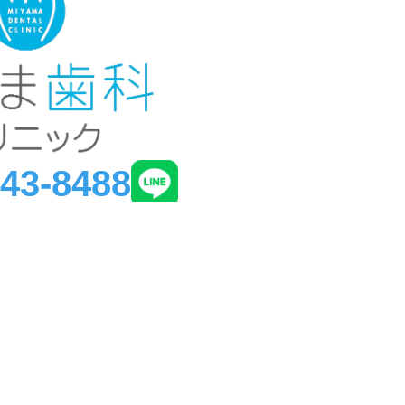
843-8488
市灘区森後町3-5-41 FTKビル2F
PAGE
TOP
道駅:徒歩3分
甲駅:徒歩6分